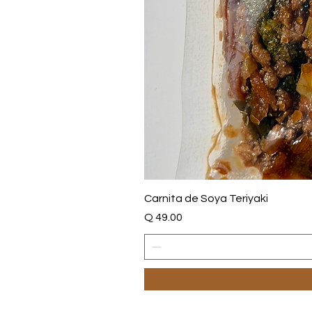
Carnita de Soya Teriyaki
Price
Q 49.00