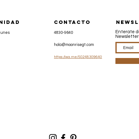
NIDAD
CONTACTo
Newsl
Enterate d
munes
4830-9640
Newsletters
hola@moonrisegt.com
https://wa.me/50248309640