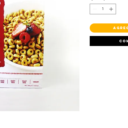
Agre
Co