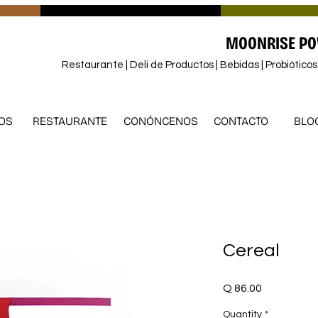
MOONRISE PO
Restaurante | Deli de Productos | Bebidas | Probiótico
OS
RESTAURANTE
CONÓNCENOS
CONTACTO
BLO
Cereal
Price
Q 86.00
Quantity
*