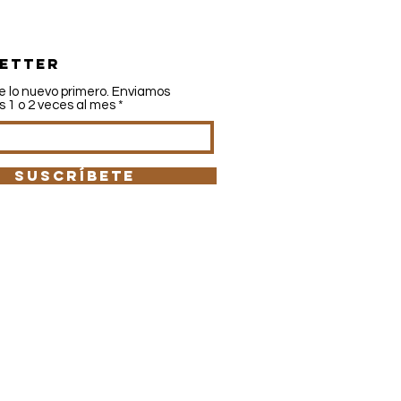
etter
e lo nuevo primero. Enviamos
 1 o 2 veces al mes
SUSCRÍBETE