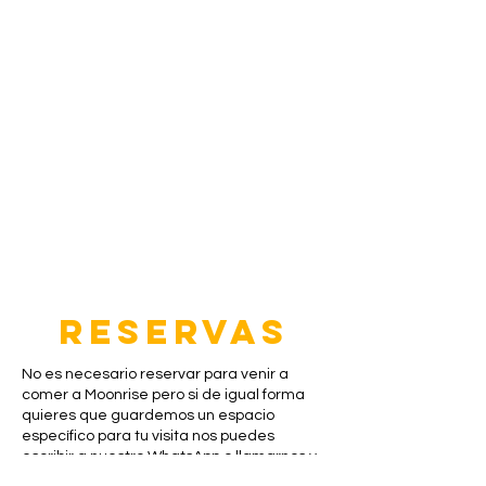
RESERVAS
No es necesario reservar para venir a
comer a Moonrise pero si de igual forma
quieres que guardemos un espacio
específico para tu visita nos puedes
escribir a nuestro WhatsApp o llamarnos y
contarnos que tenías en mente.