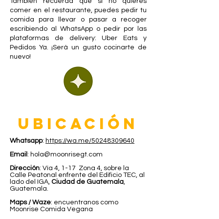
También recuerda que si no quieres
comer en el restaurante, puedes pedir tu
comida para llevar o pasar a recoger
escribiendo al WhatsApp o pedir por las
plataformas de delivery: Uber Eats y
Pedidos Ya. ¡Será un gusto cocinarte de
nuevo!
UBICACIÓN
Whatsapp
:
https://wa.me/50248309640
Email
:
hola@moonrisegt.com
Dirección
:
Vía 4, 1-17 Zona 4, sobre la
Calle Peatonal enfrente del Edificio TEC, al
lado del IGA,
Ciudad de Guatemala
,
Guatemala.
Maps / Waze
:
encuentranos como
Moonrise Comida Vegana