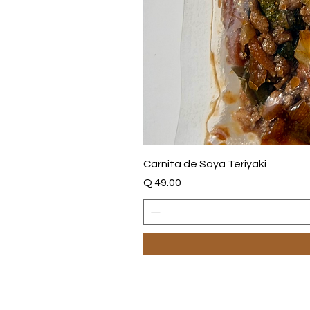
Carnita de Soya Teriyaki
Price
Q 49.00